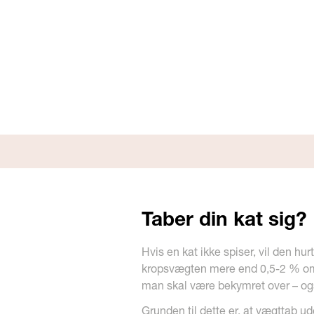
Taber din kat sig?
Hvis en kat ikke spiser, vil den hur
kropsvægten mere end 0,5-2 % om
man skal være bekymret over – ogs
Grunden til dette er, at vægttab 