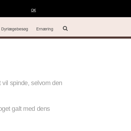
OK
Dyrlægebesøg
Ernæring
at vil spinde, selvom den
noget galt med dens