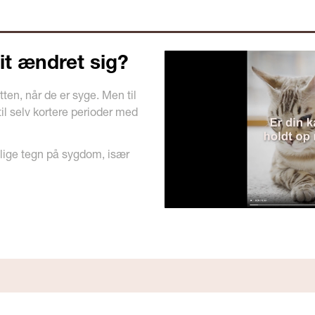
it ændret sig?
ten, når de er syge. Men til
til selv kortere perioder med
idlige tegn på sygdom, især