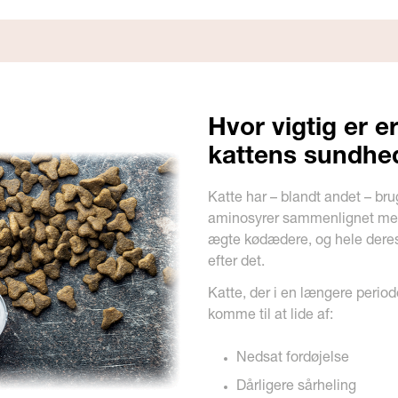
Hvor vigtig er 
kattens sundhed
Katte har – blandt andet – bru
aminosyrer sammenlignet med 
ægte kødædere, og hele deres
efter det.
Katte, der i en længere period
komme til at lide af:
Nedsat fordøjelse
Dårligere sårheling