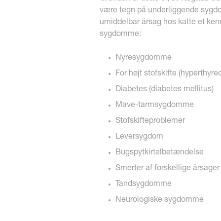
være tegn på underliggende sygdo
umiddelbar årsag hos katte et ke
sygdomme:
Nyresygdomme
For højt stofskifte (hyperthyre
Diabetes (diabetes mellitus)
Mave-tarmsygdomme
Stofskifteproblemer
Leversygdom
Bugspytkirtelbetændelse
Smerter af forskellige årsager
Tandsygdomme
Neurologiske sygdomme