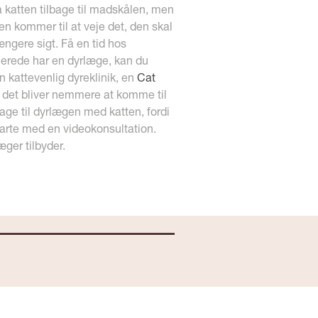
 få katten tilbage til madskålen, men
gen kommer til at veje det, den skal
ngere sigt. Få en tid hos
llerede har en dyrlæge, kan du
n kattevenlig dyreklinik, en
Cat
 det bliver nemmere at komme til
tage til dyrlægen med katten, fordi
tarte med en videokonsultation.
ger tilbyder.