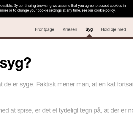
 possible. By continuing browsing we assume that you agree to accept cookies in
 more or to change your cookie settings at any time, see our
cookie policy.
Frontpage
Kræsen
Syg
Hold øje med
 syg?
, at de er syge. Faktisk mener man, at en kat forts
d at spise, er det et tydeligt tegn på, at der er 