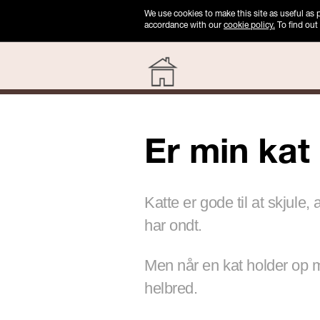
We use cookies to make this site as useful as
accordance with our
cookie policy.
To find out
Er min kat
Katte er gode til at skjule
har ondt.
Men når en kat holder op me
helbred.