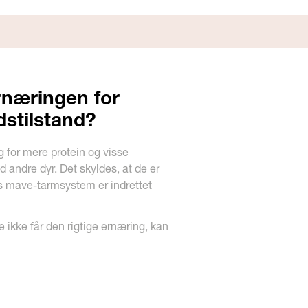
ernæringen for
stilstand?
g for mere protein og visse
andre dyr. Det skyldes, at de er
 mave-tarmsystem er indrettet
e ikke får den rigtige ernæring, kan